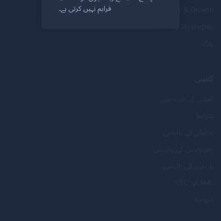
فراہم نہیں کرتی ہے۔
Recovery & Growth
Trading Strategies
بلاگ
کمپنی
کمپنی کے بارے میں
شرائط
ادائیگی کی پالیسی
رقم واپسی کی پالیسی
رازداری کی پالیسی
AML
اور
KYC
ضوابط