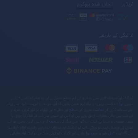
ٹریڈرز
الحاق شدہ پروگرام
ادائیگی کے طریقے
ٹریڈنگ اور سرمایہ کاری میں خطرے کی اہم سطح شامل ہے اور یہ تمام کلائنٹس کے لیے
موزوں اور/یا مناسب نہیں ہے۔ براہ کرم یقینی بنائیں کہ آپ خریدنے یا فروخت کرنے سے پہلے
اپنے سرمایہ کاری کے مقاصد، تجربے کی سطح اور خطرے کی بھوک پر غور کریں۔ خرید و
فروخت میں مالی خطرات لاحق ہوتے ہیں اور اس کے نتیجے میں آپ کے فنڈز کا جزوی یا
مکمل نقصان ہو سکتا ہے، لہذا، آپ کو ایسے فنڈز کی سرمایہ کاری نہیں کرنی چاہیے جو آپ
کھونے کے متحمل نہیں ہو سکتے۔ آپ کو ٹریڈنگ اور سرمایہ کاری سے وابستہ تمام خطرات
سے آگاہ اور مکمل طور پر سمجھنا چاہیے، اور اگر آپ کو کوئی شک ہے تو ایک آزاد مالیاتی