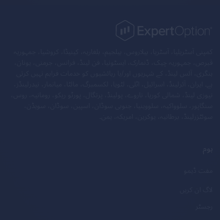
کمپنی آسٹریلیا، آسٹریا، بیلاروس، بیلجیم، بلغاریہ، کینیڈا، کروشیا، جمہوریہ
قبرص، جمہوریہ چیک، ڈنمارک، ایسٹونیا، فن لینڈ، فرانس، جرمنی، یونان،
ہنگری، آئس لینڈ، کے شہریوں اور/یا رہائشیوں کو خدمات فراہم نہیں کرتی
ہے۔ ایران، آئرلینڈ، اسرائیل، اٹلی، لٹویا، لکسمبرگ، مالٹا، میانمار، نیدرلینڈز،
نیوزی لینڈ، شمالی کوریا، ناروے، پولینڈ، پرتگال، پورٹو ریکو، رومانیہ، روس،
سنگاپور، سلوواکیہ، سلووینیا، جنوبی سوڈان، اسپین، سوڈان، سویڈن،
سوئٹزرلینڈ، برطانیہ، یوکرین، امریکہ، یمن۔
ہوم
مفت ڈیمو
لاگ ان کریں
رجسٹر