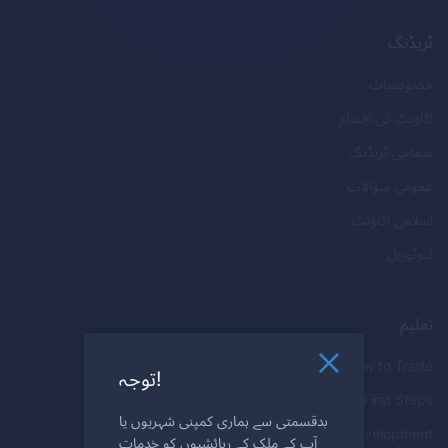
ٹریڈنگ
خصوصیات
اکاؤنٹ کی اقسام
سماجی ٹریڈنگ
عمومی سوالات
اسلامی اکاؤنٹ
ٹیوٹوریل
تعلیم
How to Trade
توجہ!
First Steps
بدقسمتی سے ہماری کمپنی شہریوں یا
Skill Development
آپ کے ملک کے رہائشیوں کو خدمات