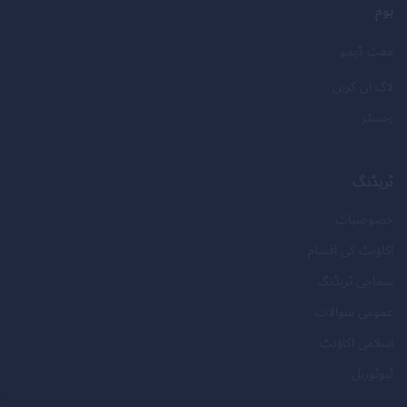
ہوم
مفت ڈیمو
لاگ ان کریں
رجسٹر
ٹریڈنگ
خصوصیات
اکاؤنٹ کی اقسام
سماجی ٹریڈنگ
عمومی سوالات
اسلامی اکاؤنٹ
ٹیوٹوریل