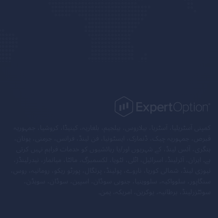
کمپنی آسٹریلیا، آسٹریا، بیلاروس، بیلجیم، بلغاریہ، کینیڈا، کروشیا، جمہوریہ
قبرص، جمہوریہ چیک، ڈنمارک، ایسٹونیا، فن لینڈ، فرانس، جرمنی، یونان،
ہنگری، آئس لینڈ، کے شہریوں اور/یا رہائشیوں کو خدمات فراہم نہیں کرتی
ہے۔ ایران، آئرلینڈ، اسرائیل، اٹلی، لٹویا، لکسمبرگ، مالٹا، میانمار، نیدرلینڈز،
نیوزی لینڈ، شمالی کوریا، ناروے، پولینڈ، پرتگال، پورٹو ریکو، رومانیہ، روس،
سنگاپور، سلوواکیہ، سلووینیا، جنوبی سوڈان، اسپین، سوڈان، سویڈن،
سوئٹزرلینڈ، برطانیہ، یوکرین، امریکہ، یمن۔