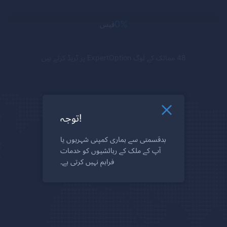
0%
فیس
48 ممالک کے لوگ
ExpertOption
پر ٹریڈ کرتے ہیں
توجہ!
بدقسمتی سے ہماری کمپنی شہریوں یا
آپ کے ملک کے رہائشیوں کو خدمات
فراہم نہیں کرتی ہے۔