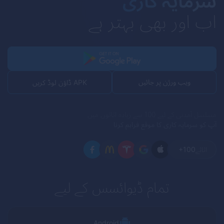
سرمایہ کاری
اب اور بھی بہتر ہے
ویب ورژن پر جائیں
APK ڈاؤن لوڈ کریں
مسلسل آمدنی کے لیے 100 سے زیادہ اثاثوں میں
آپ کو سرمایہ کاری کا موقع فراہم کرنا
اثاثے
+100
تمام ڈیوائسس کے لیے
Android