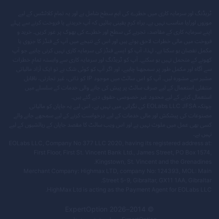
ٹریڈنگ اور سرمایہ کاری میں خطرے کی اہم سطح شامل ہے اور یہ تمام کلائنٹس کے لیے
موزوں اور/یا مناسب نہیں ہے۔ براہ کرم یقینی بنائیں کہ آپ خریدنے یا فروخت کرنے سے پہلے
اپنے سرمایہ کاری کے مقاصد، تجربے کی سطح اور خطرے کی بھوک پر غور کریں۔ خرید و
فروخت میں مالی خطرات لاحق ہوتے ہیں اور اس کے نتیجے میں آپ کے فنڈز کا جزوی یا
مکمل نقصان ہو سکتا ہے، لہذا، آپ کو ایسے فنڈز کی سرمایہ کاری نہیں کرنی چاہیے جو آپ
کھونے کے متحمل نہیں ہو سکتے۔ آپ کو ٹریڈنگ اور سرمایہ کاری سے وابستہ تمام خطرات
سے آگاہ اور مکمل طور پر سمجھنا چاہیے، اور اگر آپ کو کوئی شک ہے تو ایک آزاد مالیاتی
مشیر سے مشورہ لیں۔ آپ کو اس سائٹ میں موجود IP کو ذاتی، غیر تجارتی، ناقابل
منتقلی استعمال کے لیے صرف سائٹ پر پیش کی جانے والی خدمات کے سلسلے میں
استعمال کرنے کے لیے محدود غیر خصوصی حقوق دیے گئے ہیں۔
چونکہ EOLabs LLC JFSA کی نگرانی میں نہیں ہے، اس لیے یہ جاپان کو مالیاتی
مصنوعات کی پیشکش اور مالی خدمات کے لیے درخواست کرنے کے لیے سمجھے جانے والے
کسی بھی عمل میں ملوث نہیں ہے اور اس ویب سائٹ کا مقصد جاپان کے رہائشیوں کے لیے
نہیں ہے۔
EOLabs LLC, Company No 377 LLC 2020, having its registered address at:
First Floor, First St. Vincent Bank Ltd., James Street, PO Box 1574,
Kingstown, St. Vincent and the Grenadines.
Merchant Company: Highmax LTD, company No: 124393, MOL: Main
Street 5-9, Gibraltar, GX11 1AA, Gibraltar.
HighMax Ltd is acting as the Payment Agent for EOLabs LLC.
ExpertOption
2026
© 2014–