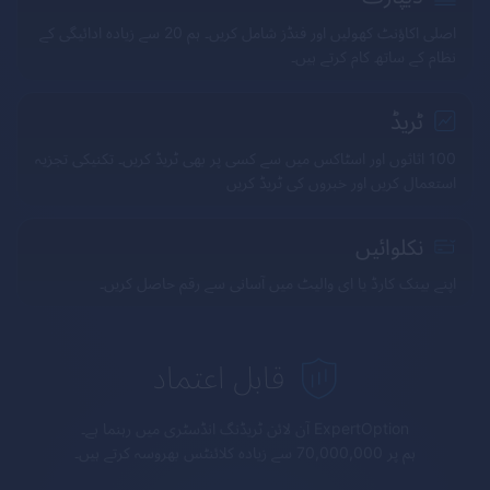
اصلی اکاؤنٹ کھولیں اور فنڈز شامل کریں۔ ہم 20 سے زیادہ ادائیگی کے
نظام کے ساتھ کام کرتے ہیں۔
ٹریڈ
100 اثاثوں اور اسٹاکس میں سے کسی پر بھی ٹریڈ کریں۔ تکنیکی تجزیہ
استعمال کریں اور خبروں کی ٹریڈ کریں
نکلوائیں
اپنے بینک کارڈ یا ای والیٹ میں آسانی سے رقم حاصل کریں۔
قابل اعتماد
ExpertOption
آن لائن ٹریڈنگ انڈسٹری میں رہنما ہے۔
ہم پر 70,000,000 سے زیادہ کلائنٹس بھروسہ کرتے ہیں۔