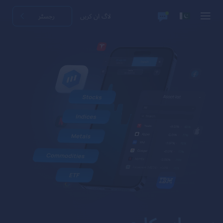
لاگ ان کریں
رجسٹر